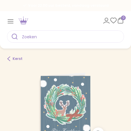
Voor 22.00 uur besteld, vandaag verstuurd
0
Kerst