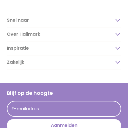
Snel naar
Over Hallmark
Inspiratie
Over ons
Duurzaamheid
Zakelijk
Magazine
Vacatures
Inspiratieteksten
Inloggen retailer
Werken bij Hallmark
Cadeau inspiratie
Hallmark Kaartclub
Blijf op de hoogte
Kaartinspiratie
Acties
E-mailadres
Persberichten
Hallmark en Kinderpostzegels
Aanmelden