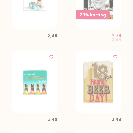
20% korting
3,49
2,79
Price red
to
3,49
3,49
3,49