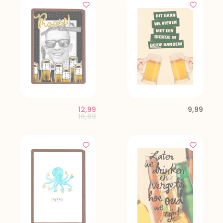
12,99
9,99
Price reduced from
to
16,99