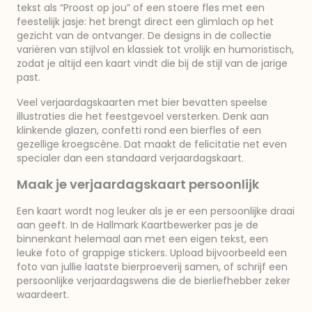
tekst als “Proost op jou” of een stoere fles met een
feestelijk jasje: het brengt direct een glimlach op het
gezicht van de ontvanger. De designs in de collectie
variëren van stijlvol en klassiek tot vrolijk en humoristisch,
zodat je altijd een kaart vindt die bij de stijl van de jarige
past.
Veel verjaardagskaarten met bier bevatten speelse
illustraties die het feestgevoel versterken. Denk aan
klinkende glazen, confetti rond een bierfles of een
gezellige kroegscène. Dat maakt de felicitatie net even
specialer dan een standaard verjaardagskaart.
Maak je verjaardagskaart persoonlijk
Een kaart wordt nog leuker als je er een persoonlijke draai
aan geeft. In de Hallmark Kaartbewerker pas je de
binnenkant helemaal aan met een eigen tekst, een
leuke foto of grappige stickers. Upload bijvoorbeeld een
foto van jullie laatste bierproeverij samen, of schrijf een
persoonlijke verjaardagswens die de bierliefhebber zeker
waardeert.