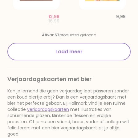
12,99
9,99
Price reduced from
to
16,99
48
van
57
producten getoond
Laad meer
Verjaardagskaarten met bier
Ken je iemand die geen verjaardag laat passeren zonder
een koud biertje erbij? Dan is een verjaardagskaart met
bier het perfecte gebaar. Bij Hallmark vind je een ruime
collectie
verjaardagskaarten
met illustraties van
schuimende glazen, klinkende flessen en vrolijke
proosten. Of je nu een vriend, broer, vader of collega wilt
feliciteren: met een bier verjaardagskaart zit je altijd
goed.