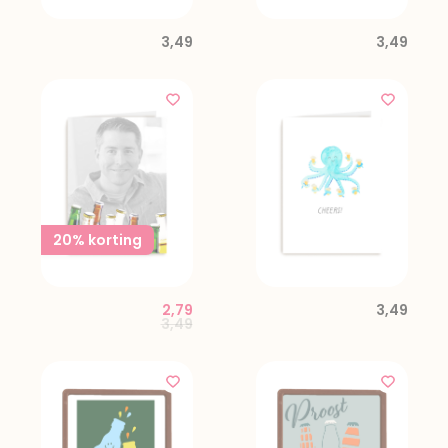
3,49
3,49
20% korting
2,79
3,49
Price reduced from
to
3,49