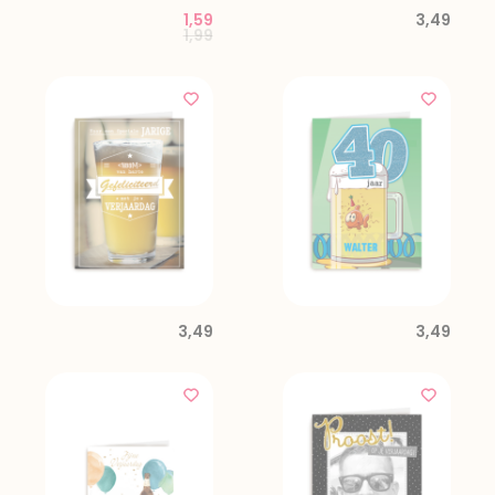
1,59
3,49
Price reduced from
to
1,99
3,49
3,49