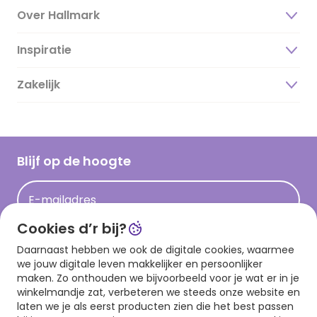
Over Hallmark
Inspiratie
Over ons
Duurzaamheid
Zakelijk
Magazine
Vacatures
Inspiratieteksten
Inloggen retailer
Werken bij Hallmark
Cadeau inspiratie
Hallmark Kaartclub
Blijf op de hoogte
Kaartinspiratie
Acties
E-mailadres
Persberichten
Cookies d’r bij?
Hallmark en Kinderpostzegels
Aanmelden
Daarnaast hebben we ook de digitale cookies, waarmee
we jouw digitale leven makkelijker en persoonlijker
maken. Zo onthouden we bijvoorbeeld voor je wat er in je
winkelmandje zat, verbeteren we steeds onze website en
Download onze app
laten we je als eerst producten zien die het best passen