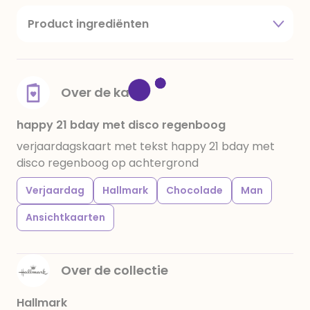
Product ingrediënten
suiker, cacaoboter, volle melkpoeder,
amandelen,cacaomassa, emulgator (sojalecithine),
natuurlijk vanille aroma, stabilisator: E420,
voedingszuur: citroenzuur E 330, verdikkingsmiddel
Over de kaart
E415, water, bevochtigingsmiddel E422, emulgator:
E433, kleurstoffen: E102, E110, E122: kan de activiteit en
happy 21 bday met disco regenboog
concentratie van kinderen negatief beïnvloeden,
verjaardagskaart met tekst happy 21 bday met
E133, E151. Chocolade bevat ten minste 34%
disco regenboog op achtergrond
cacaobestanddelen. Kan sporen van gluten
bevatten. Koel en droog bewaren.
Verjaardag
Hallmark
Chocolade
Man
Ansichtkaarten
Over de collectie
Hallmark