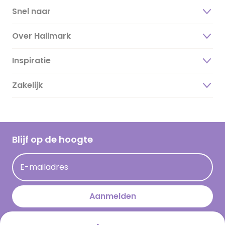
Snel naar
Over Hallmark
Inspiratie
Over ons
Duurzaamheid
Zakelijk
Magazine
Vacatures
Inspiratieteksten
Inloggen retailer
Werken bij Hallmark
Cadeau inspiratie
Hallmark Kaartclub
Blijf op de hoogte
Kaartinspiratie
Acties
E-mailadres
Persberichten
Hallmark en Kinderpostzegels
Aanmelden