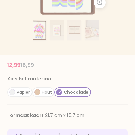
Price reduced from
to
12,99
16,99
Kies het materiaal
Papier
Hout
Chocolade
Formaat kaart
21.7 cm x 15.7 cm