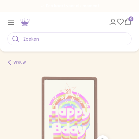
Een kaart voor elk moment
0
Vrouw